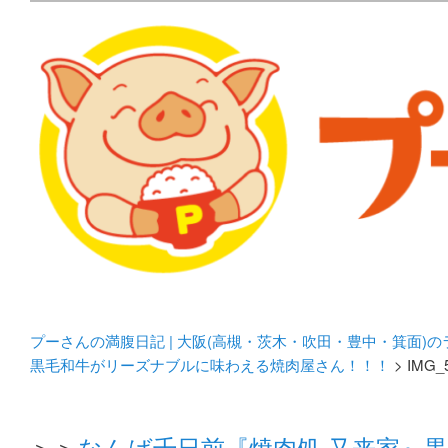
メタボリックプーさんの大阪食べ歩きブログ。 北摂（高
化してます。
プーさんの満腹日記 | 
豊中・箕面)のランチ＆
プーさんの満腹日記 | 大阪(高槻・茨木・吹田・豊中・箕面)
黒毛和牛がリーズナブルに味わえる焼肉屋さん！！！
> IMG_
＞＞
なんば千日前『焼肉処 又来家』