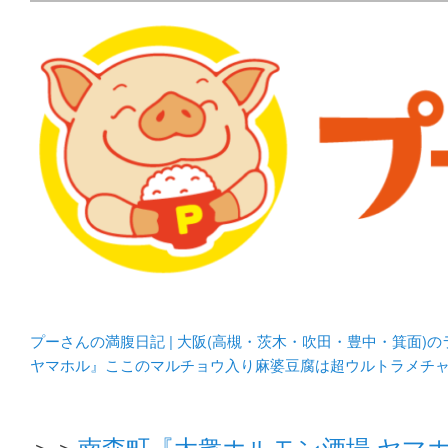
メタボリックプーさんの大阪食べ歩きブログ。 北摂（高
化してます。
プーさんの満腹日記 | 
豊中・箕面)のランチ＆
プーさんの満腹日記 | 大阪(高槻・茨木・吹田・豊中・箕面)
ヤマホル』ここのマルチョウ入り麻婆豆腐は超ウルトラメチ
＞＞
南森町『大衆ホルモン酒場 ヤマ