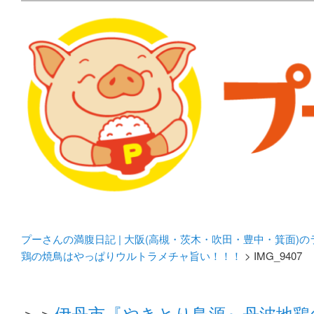
メタボリックプーさんの大阪食べ歩きブログ。 北摂（高
化してます。
プーさんの満腹日記 | 
豊中・箕面)のランチ＆
プーさんの満腹日記 | 大阪(高槻・茨木・吹田・豊中・箕面)
鶏の焼鳥はやっぱりウルトラメチャ旨い！！！
> IMG_9407
＞＞
伊丹市『やきとり鳥源』丹波地鶏