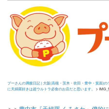
メタボリックプーさんの大阪食べ歩きブログ。 北摂（高
化してます。
プーさんの満腹日記 | 
豊中・箕面)のランチ＆
プーさんの満腹日記 | 大阪(高槻・茨木・吹田・豊中・箕面)
に天婦羅好きは超ウルトラ必食のお店だと思います。
> IMG_
＞＞
豊中市『天婦羅 くろさわ』僕的