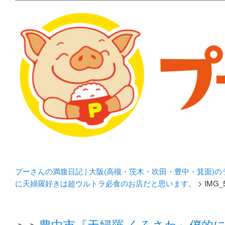
メタボリックプーさんの大阪食べ歩きブログ。 北摂（高
化してます。
プーさんの満腹日記 | 
豊中・箕面)のランチ＆
プーさんの満腹日記 | 大阪(高槻・茨木・吹田・豊中・箕面)
に天婦羅好きは超ウルトラ必食のお店だと思います。
> IMG_
＞＞
豊中市『天婦羅 くろさわ』僕的