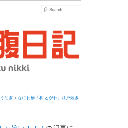
特
Search
うなぎ
>
なにわ橋『和 とがわ』江戸焼き
チャ旨い！！！
の記事に