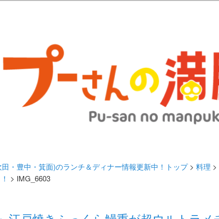
歩きブログ。 北摂（高槻/茨木/吹田/箕面/摂津）のランチ＆ディナーに
日記 | 大阪(高槻・茨木・吹田・
ランチ＆ディナー情報更新中！
・吹田・豊中・箕面)のランチ＆ディナー情報更新中！トップ
>
料理
>
！！
> IMG_6603
わ』江戸焼きふっくら鰻重が超ウルトラメ