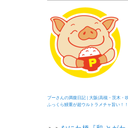
メタボリックプーさんの大阪食べ
化してます。
プーさんの満腹
豊中・箕面)の
プーさんの満腹日記 | 大阪(高槻・茨木
ふっくら鰻重が超ウルトラメチャ旨い！
＞＞
なにわ橋『和 とが