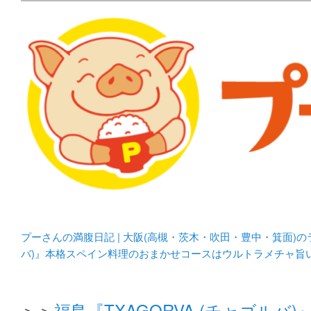
メタボリックプーさんの大阪食べ歩きブログ。 北摂（高
化してます。
プーさんの満腹日記 | 
豊中・箕面)のランチ＆
プーさんの満腹日記 | 大阪(高槻・茨木・吹田・豊中・箕面)
バ)』本格スペイン料理のおまかせコースはウルトラメチャ旨
＞＞
福島『TXAGORVA (チャゴ