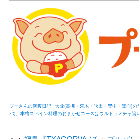
メタボリックプーさんの大阪食べ歩きブログ。 北摂（高
化してます。
プーさんの満腹日記 | 
豊中・箕面)のランチ＆
プーさんの満腹日記 | 大阪(高槻・茨木・吹田・豊中・箕面)
バ)』本格スペイン料理のおまかせコースはウルトラメチャ旨
＞＞
福島『TXAGORVA (チャゴ