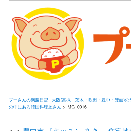
メタボリックプーさんの大阪食べ歩きブログ。 北摂（高
化してます。
プーさんの満腹日記 | 
豊中・箕面)のランチ＆
プーさんの満腹日記 | 大阪(高槻・茨木・吹田・豊中・箕面)
の中にある韓国料理屋さん
> IMG_0016
＞＞
豊中市 『キッチン あき』 住宅