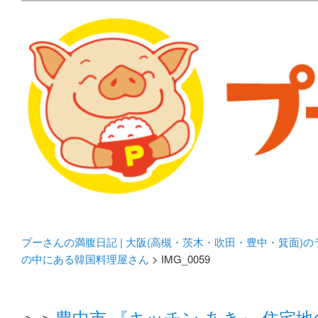
メタボリックプーさんの大阪食べ歩きブログ。 北摂（高
化してます。
プーさんの満腹日記 | 
豊中・箕面)のランチ＆
プーさんの満腹日記 | 大阪(高槻・茨木・吹田・豊中・箕面)
の中にある韓国料理屋さん
> IMG_0059
＞＞
豊中市 『キッチン あき』 住宅