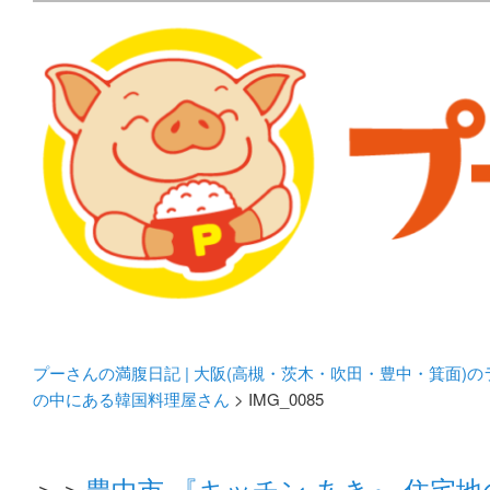
メタボリックプーさんの大阪食べ歩きブログ。 北摂（高
化してます。
プーさんの満腹日記 | 
豊中・箕面)のランチ＆
プーさんの満腹日記 | 大阪(高槻・茨木・吹田・豊中・箕面)
の中にある韓国料理屋さん
> IMG_0085
＞＞
豊中市 『キッチン あき』 住宅