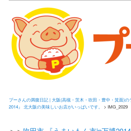
メタボリックプーさんの大阪食べ歩きブログ。 北摂（高
化してます。
プーさんの満腹日記 | 
豊中・箕面)のランチ＆
プーさんの満腹日記 | 大阪(高槻・茨木・吹田・豊中・箕面)
2014』 北大阪の美味しいお店がいっぱいです。
> IMG_2029
＞＞
吹田市 『うまいもん市in万博20