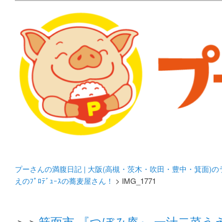
メタボリックプーさんの大阪食べ歩きブログ。 北摂（高
化してます。
プーさんの満腹日記 | 
豊中・箕面)のランチ＆
プーさんの満腹日記 | 大阪(高槻・茨木・吹田・豊中・箕面)
えのﾌﾟﾛﾃﾞｭｰｽの蕎麦屋さん！
> IMG_1771
＞＞
箕面市 『つぼみ庵』 一汁二菜うえの