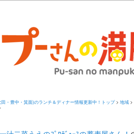
歩きブログ。 北摂（高槻/茨木/吹田/箕面/摂津）のランチ＆ディナーに
日記 | 大阪(高槻・茨木・吹田・
ランチ＆ディナー情報更新中！
・吹田・豊中・箕面)のランチ＆ディナー情報更新中！トップ
>
地域
>
7
一汁二菜うえのﾌﾟﾛﾃﾞｭｰｽの蕎麦屋さん！