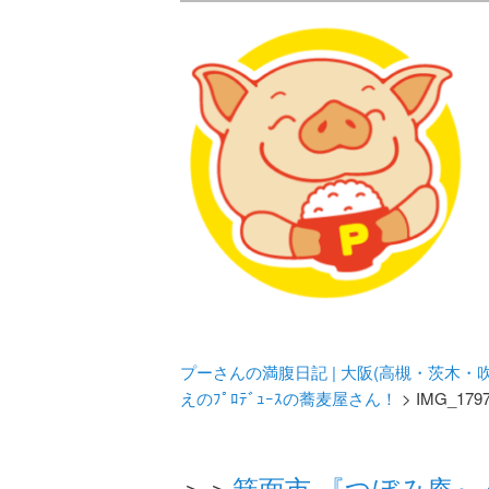
メタボリックプーさんの大阪食べ
化してます。
プーさんの満腹
豊中・箕面)の
プーさんの満腹日記 | 大阪(高槻・茨木
えのﾌﾟﾛﾃﾞｭｰｽの蕎麦屋さん！
> IMG_179
＞＞
箕面市 『つぼみ庵』 