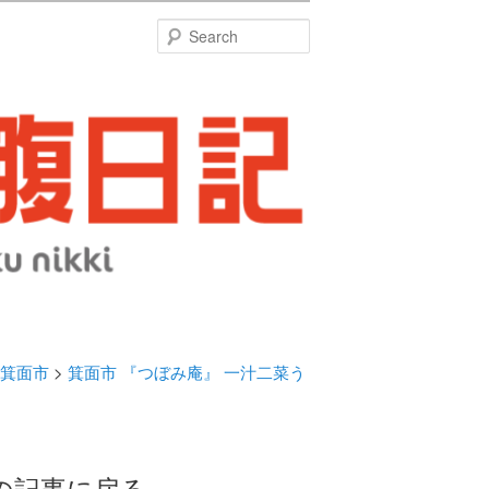
特
Search
箕面市
>
箕面市 『つぼみ庵』 一汁二菜う
の記事に戻る