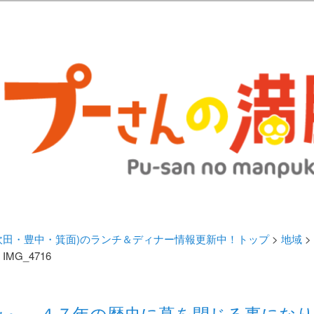
歩きブログ。 北摂（高槻/茨木/吹田/箕面/摂津）のランチ＆ディナーに
日記 | 大阪(高槻・茨木・吹田・
ランチ＆ディナー情報更新中！
・吹田・豊中・箕面)のランチ＆ディナー情報更新中！トップ
>
地域
>
 IMG_4716
み』 ４７年の歴史に幕を閉じる事にな