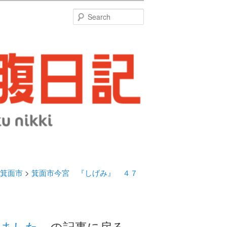
特
Search
箕面市
>
箕面市今宮 『しげみ』 ４７
りました。
の記事に戻る