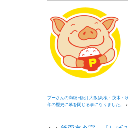
メタボリックプーさんの大阪食べ
化してます。
プーさんの満腹
豊中・箕面)の
プーさんの満腹日記 | 大阪(高槻・茨木
年の歴史に幕を閉じる事になりました。
>
＞＞
箕面市今宮 『しげ