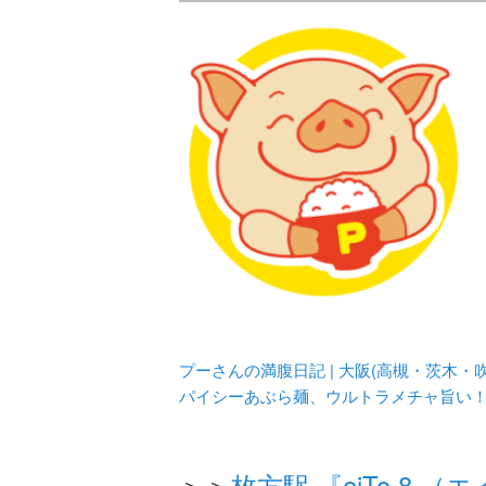
メタボリックプーさんの大阪食べ
化してます。
プーさんの満腹
豊中・箕面)の
プーさんの満腹日記 | 大阪(高槻・茨木
パイシーあぶら麺、ウルトラメチャ旨い
＞＞
枚方駅 『eiTo 8