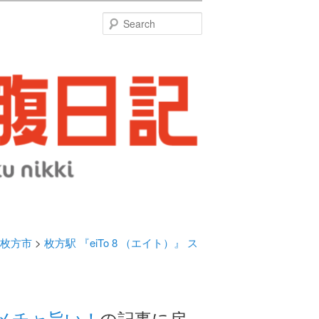
特
Search
枚方市
>
枚方駅 『eiTo 8 （エイト）』 ス
ラメチャ旨い！
の記事に戻