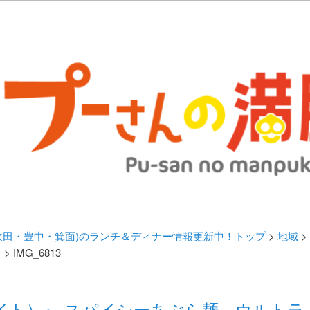
歩きブログ。 北摂（高槻/茨木/吹田/箕面/摂津）のランチ＆ディナーに
日記 | 大阪(高槻・茨木・吹田・
ランチ＆ディナー情報更新中！
・吹田・豊中・箕面)のランチ＆ディナー情報更新中！トップ
>
地域
>
！
> IMG_6813
 （エイト）』 スパイシーあぶら麺、ウルト