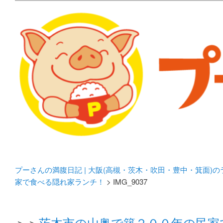
メタボリックプーさんの大阪食べ歩きブログ。 北摂（高
化してます。
プーさんの満腹日記 | 
豊中・箕面)のランチ＆
プーさんの満腹日記 | 大阪(高槻・茨木・吹田・豊中・箕面)
家で食べる隠れ家ランチ！
> IMG_9037
＞＞
茨木市の山奥で築２００年の民家