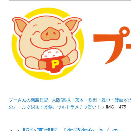
メタボリックプーさんの大阪食べ歩きブログ。 北摂（高
化してます。
プーさんの満腹日記 | 
豊中・箕面)のランチ＆
プーさんの満腹日記 | 大阪(高槻・茨木・吹田・豊中・箕面)
の』 ふぐ鍋＆くえ鍋、ウルトラメチャ旨い！
> IMG_1475
＞＞
阪急高槻駅 『旬菜旬魚 きくの