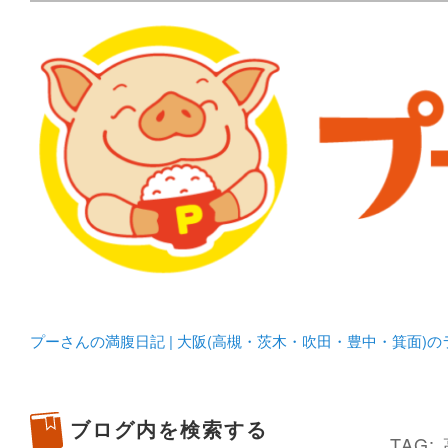
メタボリックプーさんの大阪食べ歩きブログ。 北摂（高
化してます。
プーさんの満腹日記 | 
豊中・箕面)のランチ＆
プーさんの満腹日記 | 大阪(高槻・茨木・吹田・豊中・箕面)
ブログ内を検索する
TAG: