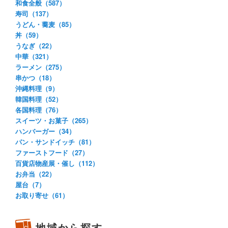
和食全般（587）
寿司（137）
うどん・蕎麦（85）
丼（59）
うなぎ（22）
中華（321）
ラーメン（275）
串かつ（18）
沖縄料理（9）
韓国料理（52）
各国料理（76）
スイーツ・お菓子（265）
ハンバーガー（34）
パン・サンドイッチ（81）
ファーストフード（27）
百貨店物産展・催し（112）
お弁当（22）
屋台（7）
お取り寄せ（61）
地域から探す