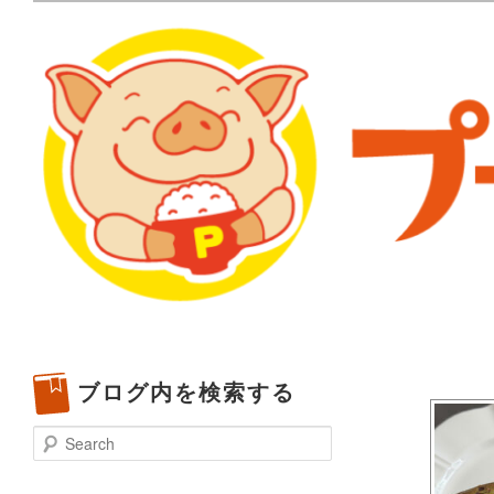
メタボリックプーさんの大阪食べ歩きブログ。 北摂（高
化してます。
プーさんの満腹日記 | 
豊中・箕面)のランチ＆
ブログ内を検索する
Search