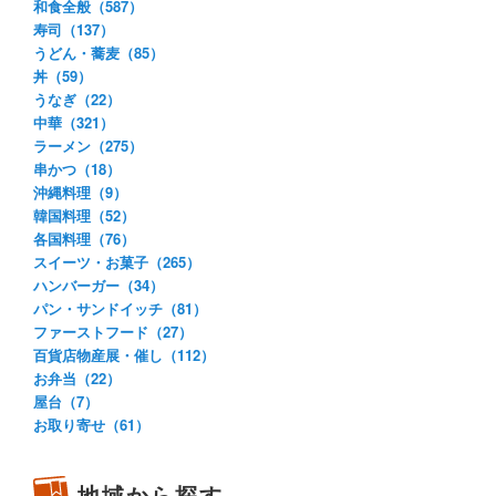
和食全般（587）
寿司（137）
うどん・蕎麦（85）
丼（59）
うなぎ（22）
中華（321）
ラーメン（275）
串かつ（18）
沖縄料理（9）
韓国料理（52）
各国料理（76）
スイーツ・お菓子（265）
ハンバーガー（34）
パン・サンドイッチ（81）
ファーストフード（27）
百貨店物産展・催し（112）
お弁当（22）
屋台（7）
お取り寄せ（61）
地域から探す