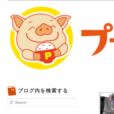
メタボリックプーさんの大阪食べ歩きブログ。 北摂（高
化してます。
プーさんの満腹日記 | 
豊中・箕面)のランチ＆
ブログ内を検索する
Search