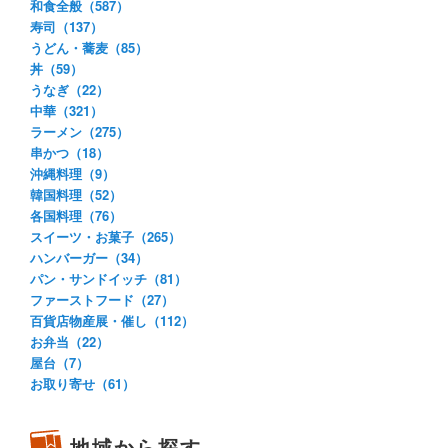
和食全般（587）
寿司（137）
うどん・蕎麦（85）
丼（59）
うなぎ（22）
中華（321）
ラーメン（275）
串かつ（18）
沖縄料理（9）
韓国料理（52）
各国料理（76）
スイーツ・お菓子（265）
ハンバーガー（34）
パン・サンドイッチ（81）
ファーストフード（27）
百貨店物産展・催し（112）
お弁当（22）
屋台（7）
お取り寄せ（61）
地域から探す