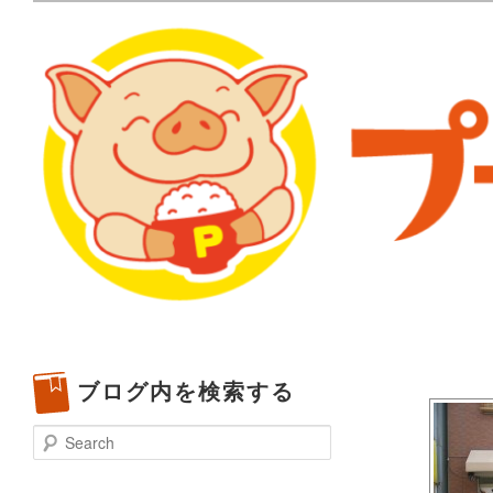
メタボリックプーさんの大阪食べ歩きブログ。 北摂（高
化してます。
プーさんの満腹日記 | 
豊中・箕面)のランチ＆
ブログ内を検索する
Search