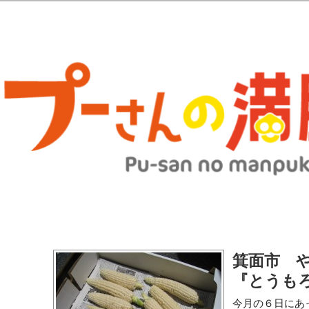
歩きブログ。 北摂（高槻/茨木/吹田/箕面/摂津）のランチ＆ディナーに
日記 | 大阪(高槻・茨木・吹田・
ランチ＆ディナー情報更新中！
箕面市 
『とうも
今月の６日にあ