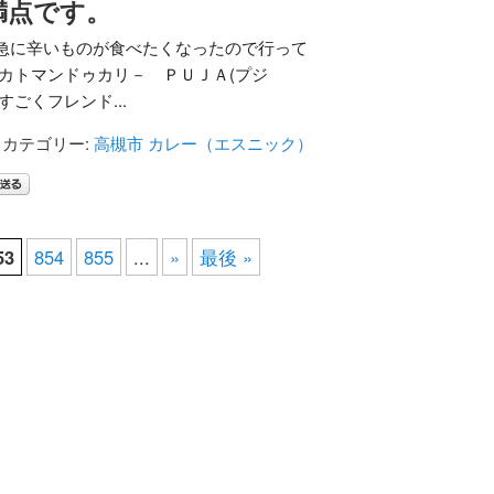
満点です。
急に辛いものが食べたくなったので行って
『カトマンドゥカリ－ ＰＵＪＡ(プジ
すごくフレンド...
カテゴリー:
高槻市
カレー（エスニック）
53
854
855
...
»
最後 »