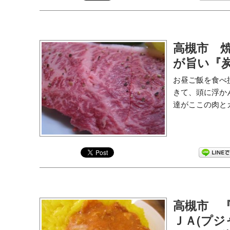
高槻市 
が旨い『
お昼ご飯を食べ
きて、頭に浮か
達がここの肉とカ
高槻市 
ＪＡ(プ