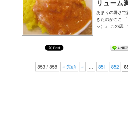
リューム
あまりの暑さで
きたのがここ 
ャ）』 この店、
853 / 858
« 先頭
«
...
851
852
8