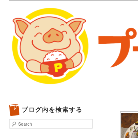
メタボリックプーさんの大阪食べ歩きブログ。 北摂（高
化してます。
プーさんの満腹日記 | 
豊中・箕面)のランチ＆
ブログ内を検索する
Search