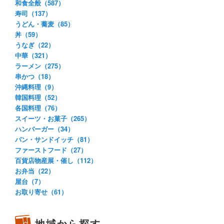
和食全般（587）
寿司（137）
うどん・蕎麦（85）
丼（59）
うなぎ（22）
中華（321）
ラーメン（275）
串かつ（18）
沖縄料理（9）
韓国料理（52）
各国料理（76）
スイーツ・お菓子（265）
ハンバーガー（34）
パン・サンドイッチ（81）
ファーストフード（27）
百貨店物産展・催し（112）
お弁当（22）
屋台（7）
お取り寄せ（61）
地域から探す