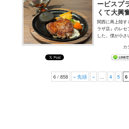
ービスプ
くて大興
関西に再上陸す
ラザ店』のレセ
した。僕が小さい
カ
6 / 858
« 先頭
«
...
4
5
6