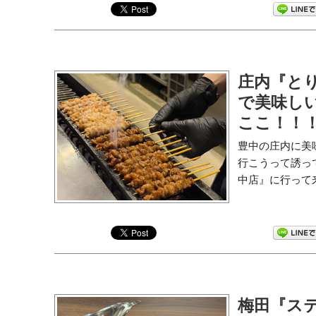
庄内『とり
で美味し
ここ！！
豊中の庄内に美
行こうって誘っ
中店』に行って来
梅田『ス