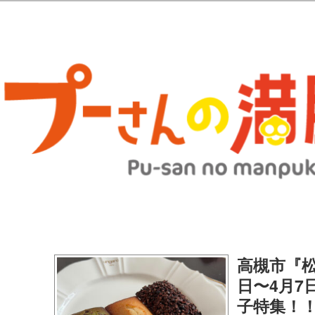
歩きブログ。 北摂（高槻/茨木/吹田/箕面/摂津）のランチ＆ディナーに
日記 | 大阪(高槻・茨木・吹田・
ランチ＆ディナー情報更新中！
高槻市『松
日〜4月7
子特集！