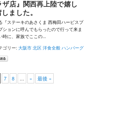
ラザ店』関西再上陸で嬉し
奮しました。
る『ステーキのあさくま 西梅田ハービスプ
プションに呼んでもらったので行って来ま
時に、家族でここの...
テゴリー:
大阪市 北区
洋食全般
ハンバーグ
7
8
...
»
最後 »