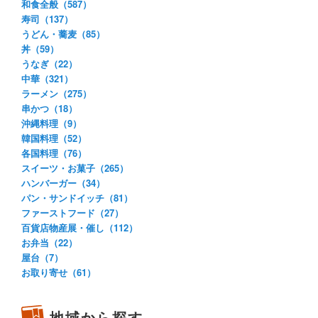
和食全般（587）
寿司（137）
うどん・蕎麦（85）
丼（59）
うなぎ（22）
中華（321）
ラーメン（275）
串かつ（18）
沖縄料理（9）
韓国料理（52）
各国料理（76）
スイーツ・お菓子（265）
ハンバーガー（34）
パン・サンドイッチ（81）
ファーストフード（27）
百貨店物産展・催し（112）
お弁当（22）
屋台（7）
お取り寄せ（61）
地域から探す