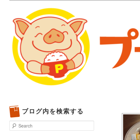
メタボリックプーさんの大阪食べ歩きブログ。 北摂（高
化してます。
プーさんの満腹日記 | 
豊中・箕面)のランチ＆
ブログ内を検索する
Search