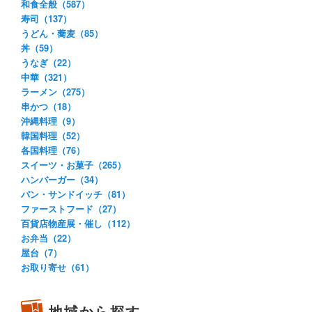
和食全般（587）
寿司（137）
うどん・蕎麦（85）
丼（59）
うなぎ（22）
中華（321）
ラーメン（275）
串かつ（18）
沖縄料理（9）
韓国料理（52）
各国料理（76）
スイーツ・お菓子（265）
ハンバーガー（34）
パン・サンドイッチ（81）
ファーストフード（27）
百貨店物産展・催し（112）
お弁当（22）
屋台（7）
お取り寄せ（61）
地域から探す