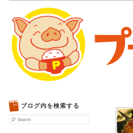
メタボリックプーさんの大阪食べ歩きブログ。 北摂（高
化してます。
プーさんの満腹日記 | 
豊中・箕面)のランチ＆
ブログ内を検索する
Search