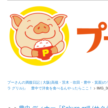
メタボリックプーさんの大阪食べ歩きブログ。 北摂（高
化してます。
プーさんの満腹日記 | 
豊中・箕面)のランチ＆
プーさんの満腹日記 | 大阪(高槻・茨木・吹田・豊中・箕面)
ラ グリル)』 豊中で洋食を食べるんやったらここ！
> IMG_3
＞＞
豊中 ディナー『Sakura gril