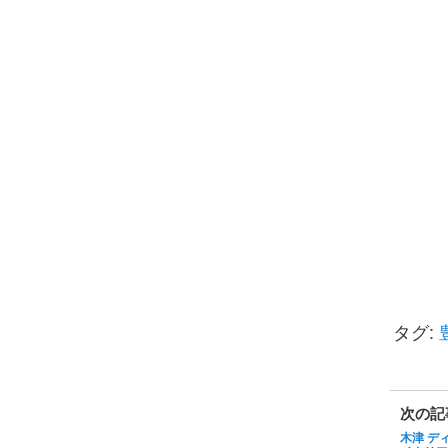
タグ:
次の記
木津 デ