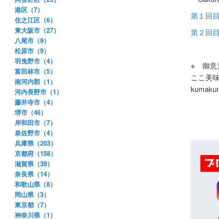
港区（7）
第１回
住之江区（6）
東大阪市（27）
第２回
八尾市（9）
松原市（9）
羽曳野市（4）
※ 御
富田林市（5）
ここ美
南河内郡（1）
kumakum
河内長野市（1）
藤井寺市（4）
堺市（46）
岸和田市（7）
泉佐野市（4）
兵庫県（203）
京都府（158）
滋賀県（39）
奈良県（14）
和歌山県（8）
岡山県（3）
東京都（7）
神奈川県（1）