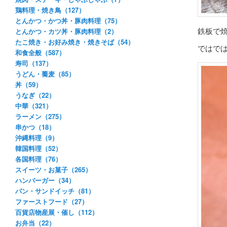
鶏料理・焼き鳥（127）
とんかつ・かつ丼・豚肉料理（75）
鉄板で
とんかつ・カツ丼・豚肉料理（2）
たこ焼き・お好み焼き・焼きそば（54）
ではで
和食全般（587）
寿司（137）
うどん・蕎麦（85）
丼（59）
うなぎ（22）
中華（321）
ラーメン（275）
串かつ（18）
沖縄料理（9）
韓国料理（52）
各国料理（76）
スイーツ・お菓子（265）
ハンバーガー（34）
パン・サンドイッチ（81）
ファーストフード（27）
百貨店物産展・催し（112）
お弁当（22）