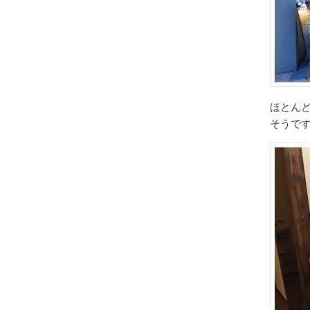
ほとん
そうで