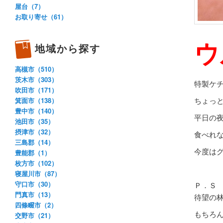
屋台（7）
お取り寄せ（61）
ウ
地域から探す
高槻市（510）
茨木市（303）
特製ケ
吹田市（171）
ちょっ
箕面市（138）
豊中市（140）
平日の
池田市（35）
摂津市（32）
食べれ
三島郡（14）
今度は
豊能郡（1）
枚方市（102）
寝屋川市（87）
守口市（30）
Ｐ．Ｓ
門真市（13）
待望の
四條畷市（2）
もちろ
交野市（21）