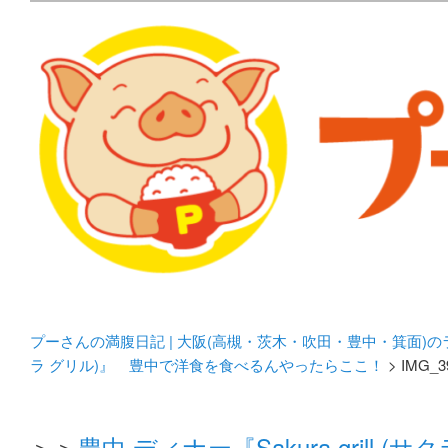
メタボリックプーさんの大阪食べ歩きブログ。 北摂（高
化してます。
プーさんの満腹日記 | 
豊中・箕面)のランチ＆
プーさんの満腹日記 | 大阪(高槻・茨木・吹田・豊中・箕面)
ラ グリル)』 豊中で洋食を食べるんやったらここ！
> IMG_3
＞＞
豊中 ディナー『Sakura gril