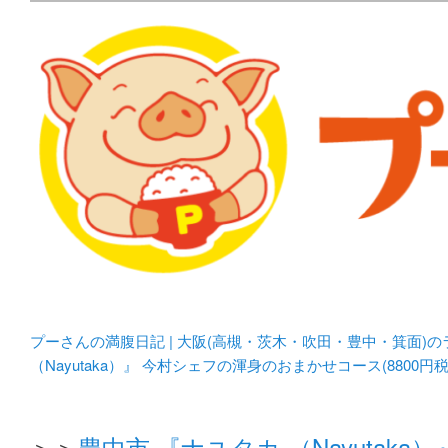
メタボリックプーさんの大阪食べ歩きブログ。 北摂（高
化してます。
プーさんの満腹日記 | 
豊中・箕面)のランチ＆
プーさんの満腹日記 | 大阪(高槻・茨木・吹田・豊中・箕面)
（Nayutaka）』 今村シェフの渾身のおまかせコース(880
＞＞
豊中市 『ナユタカ （Nayutak