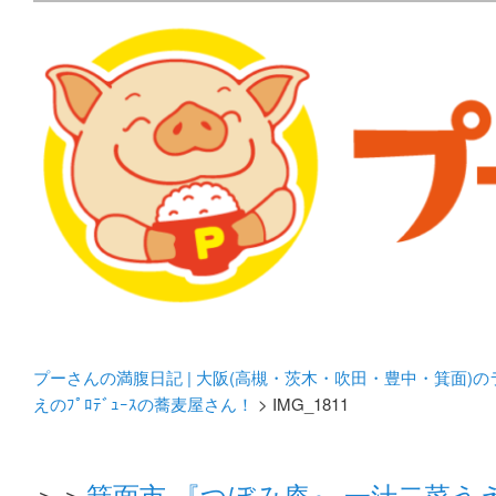
メタボリックプーさんの大阪食べ歩きブログ。 北摂（高
化してます。
プーさんの満腹日記 | 
豊中・箕面)のランチ＆
プーさんの満腹日記 | 大阪(高槻・茨木・吹田・豊中・箕面)
えのﾌﾟﾛﾃﾞｭｰｽの蕎麦屋さん！
> IMG_1811
＞＞
箕面市 『つぼみ庵』 一汁二菜うえの