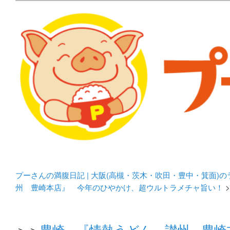
メタボリックプーさんの大阪食べ歩きブログ。 北摂（高
化してます。
プーさんの満腹日記 | 
豊中・箕面)のランチ＆
プーさんの満腹日記 | 大阪(高槻・茨木・吹田・豊中・箕面)
州 豊崎本店』 今年のひやかけ、超ウルトラメチャ旨い！
>
＞＞
豊崎 『情熱うどん 讃州 豊崎