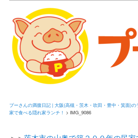
メタボリックプーさんの大阪食べ歩きブログ。 北摂（高
化してます。
プーさんの満腹日記 | 
豊中・箕面)のランチ＆
プーさんの満腹日記 | 大阪(高槻・茨木・吹田・豊中・箕面)
家で食べる隠れ家ランチ！
> IMG_9086
＞＞
茨木市の山奥で築２００年の民家