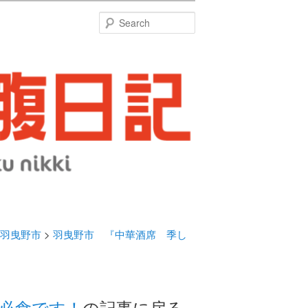
特
Search
羽曳野市
>
羽曳野市 『中華酒席 季し
必食です！
の記事に戻る