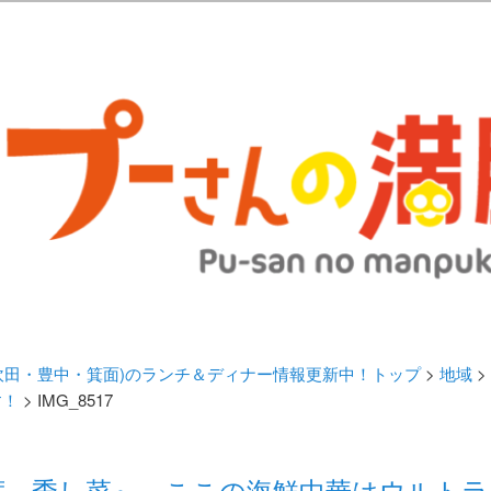
歩きブログ。 北摂（高槻/茨木/吹田/箕面/摂津）のランチ＆ディナーに
日記 | 大阪(高槻・茨木・吹田・
ランチ＆ディナー情報更新中！
・吹田・豊中・箕面)のランチ＆ディナー情報更新中！トップ
>
地域
>
す！
> IMG_8517
席 季し菜』 ここの海鮮中華はウルトラ