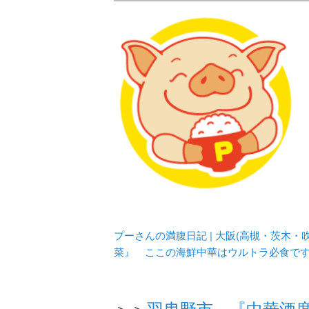
メタボリックプーさんの大阪食べ
化してます。
プーさんの満腹
豊中・箕面)の
プーさんの満腹日記 | 大阪(高槻・茨木
菜』 ここの海鮮中華はウルトラ必食で
＞＞
羽曳野市 『中華酒