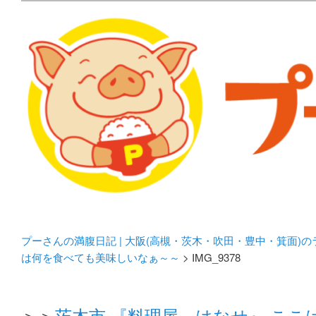
メタボリックプーさんの大阪食べ歩きブログ。 北摂（高
化してます。
プーさんの満腹日記 | 
豊中・箕面)のランチ＆
プーさんの満腹日記 | 大阪(高槻・茨木・吹田・豊中・箕面)
は何を食べても美味しいなぁ～～
> IMG_9378
＞＞
茨木市 『料理屋 はなせ』 こ