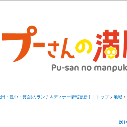
歩きブログ。 北摂（高槻/茨木/吹田/箕面/摂津）のランチ＆ディナーに
日記 | 大阪(高槻・茨木・吹田・
ランチ＆ディナー情報更新中！
・吹田・豊中・箕面)のランチ＆ディナー情報更新中！トップ
>
地域
>
20