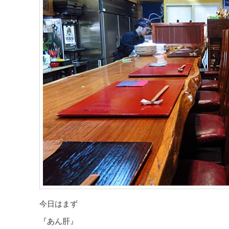
今日はまず
『あん肝』