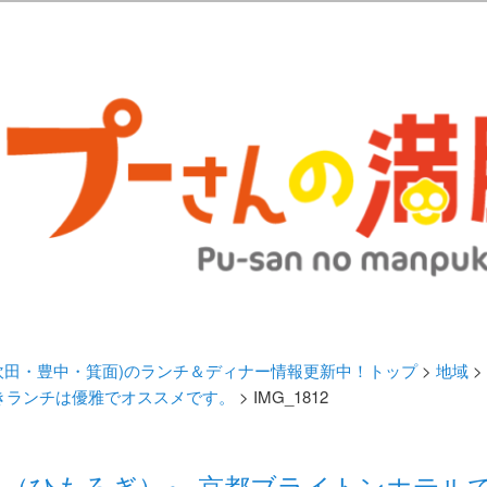
歩きブログ。 北摂（高槻/茨木/吹田/箕面/摂津）のランチ＆ディナーに
日記 | 大阪(高槻・茨木・吹田・
ランチ＆ディナー情報更新中！
・吹田・豊中・箕面)のランチ＆ディナー情報更新中！トップ
>
地域
>
きランチは優雅でオススメです。
> IMG_1812
燔 （ひもろぎ）』 京都ブライトンホテ