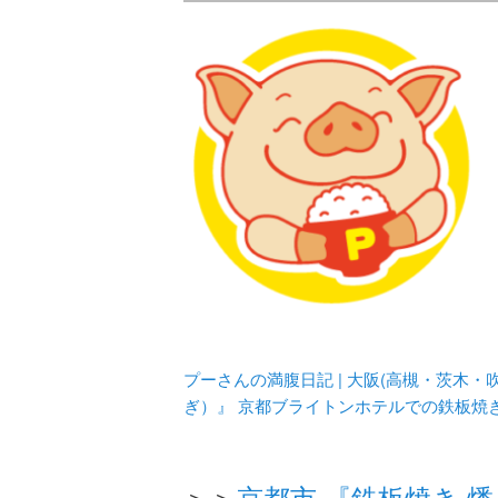
メタボリックプーさんの大阪食べ
化してます。
プーさんの満腹
豊中・箕面)の
プーさんの満腹日記 | 大阪(高槻・茨木
ぎ）』 京都ブライトンホテルでの鉄板焼
＞＞
京都市 『鉄板焼き 