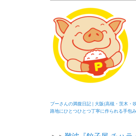
メタボリックプーさんの大阪食べ
化してます。
プーさんの満腹
豊中・箕面)の
プーさんの満腹日記 | 大阪(高槻・茨木
路地にひとつひとつ丁寧に作られる手包
＞＞
難波『餃子屋 チハ