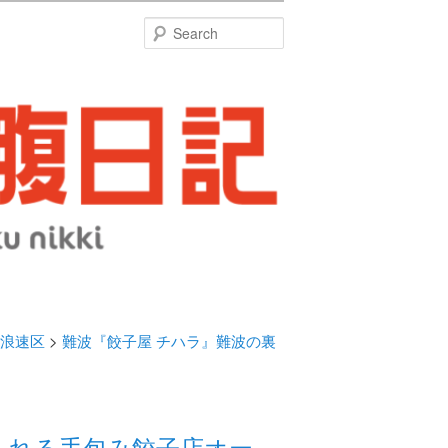
特
Search
浪速区
>
難波『餃子屋 チハラ』難波の裏
られる手包み餃子店オー