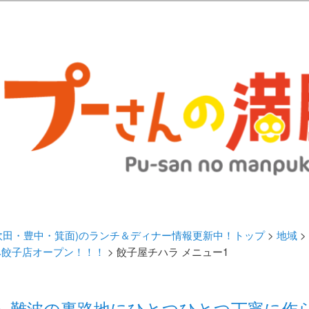
歩きブログ。 北摂（高槻/茨木/吹田/箕面/摂津）のランチ＆ディナーに
日記 | 大阪(高槻・茨木・吹田・
ランチ＆ディナー情報更新中！
・吹田・豊中・箕面)のランチ＆ディナー情報更新中！トップ
>
地域
>
み餃子店オープン！！！
> 餃子屋チハラ メニュー1
ラ』難波の裏路地にひとつひとつ丁寧に作