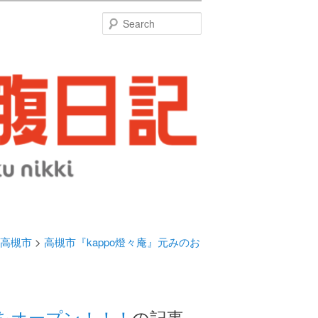
特
Search
高槻市
>
高槻市『kappo燈々庵』元みのお
烹をオープン！！！
の記事