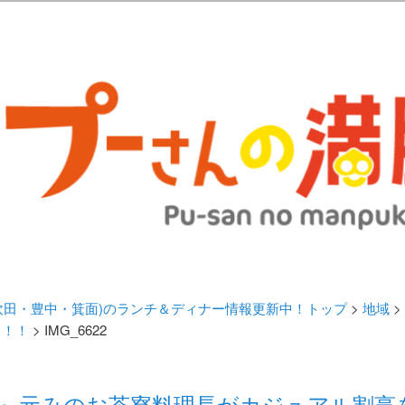
歩きブログ。 北摂（高槻/茨木/吹田/箕面/摂津）のランチ＆ディナーに
日記 | 大阪(高槻・茨木・吹田・
ランチ＆ディナー情報更新中！
・吹田・豊中・箕面)のランチ＆ディナー情報更新中！トップ
>
地域
>
！！！
> IMG_6622
々庵』元みのお茶寮料理長がカジュアル割