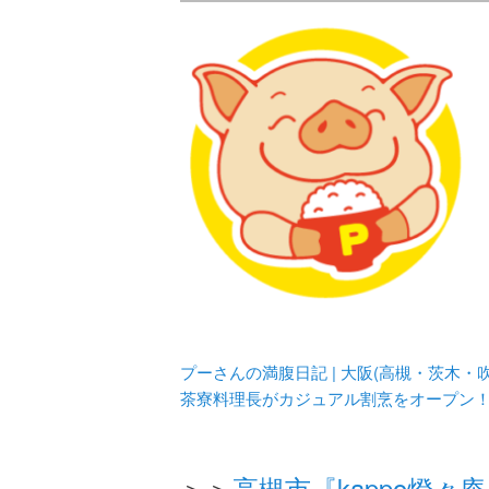
メタボリックプーさんの大阪食べ
化してます。
プーさんの満腹
豊中・箕面)の
プーさんの満腹日記 | 大阪(高槻・茨木
茶寮料理長がカジュアル割烹をオープン
＞＞
高槻市『kappo燈