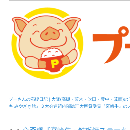
メタボリックプーさんの大阪食べ歩きブログ。 北摂（高
化してます。
プーさんの満腹日記 | 
豊中・箕面)のランチ＆
プーさんの満腹日記 | 大阪(高槻・茨木・吹田・豊中・箕面)
キ みやざき館』３大会連続内閣総理大臣賞受賞『宮崎牛』の
＞＞
心斎橋『宮崎牛・鉄板焼ステーキ