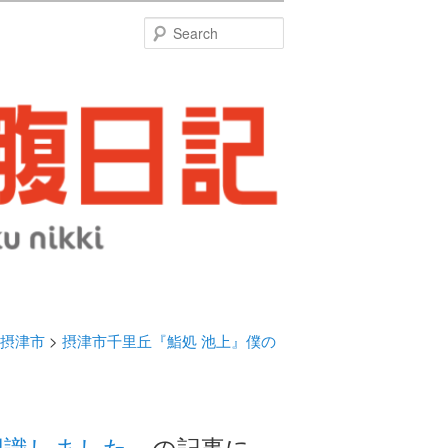
特
Search
摂津市
>
摂津市千里丘『鮨処 池上』僕の
認識しました。
の記事に