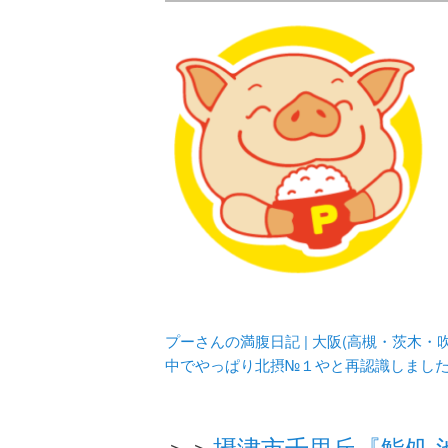
メタボリックプーさんの大阪食べ
化してます。
プーさんの満腹
豊中・箕面)の
プーさんの満腹日記 | 大阪(高槻・茨木
中でやっぱり北摂№１やと再認識しまし
＞＞
摂津市千里丘『鮨処