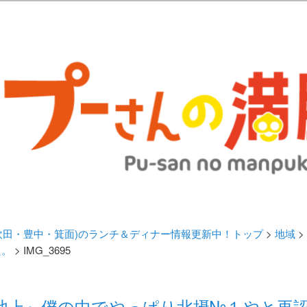
歩きブログ。 北摂（高槻/茨木/吹田/箕面/摂津）のランチ＆ディナーに
日記 | 大阪(高槻・茨木・吹田・
ランチ＆ディナー情報更新中！
・吹田・豊中・箕面)のランチ＆ディナー情報更新中！トップ
>
地域
>
た。
> IMG_3695
 池上』僕の中でやっぱり北摂№１やと再