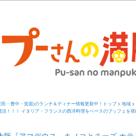
歩きブログ。 北摂（高槻/茨木/吹田/箕面/摂津）のランチ＆ディナーに
日記 | 大阪(高槻・茨木・吹田・
ランチ＆ディナー情報更新中！
・吹田・豊中・箕面)のランチ＆ディナー情報更新中！トップ
>
地域
>
菌活！！！ イタリア・フランスの西洋料理をベースのブッフェを堪
大阪『アマデウス』キノコとチーズ ホテ