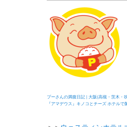
メタボリックプーさんの大阪食べ
化してます。
プーさんの満腹
豊中・箕面)の
プーさんの満腹日記 | 大阪(高槻・茨木
『アマデウス』キノコとチーズ ホテルで
＞＞
ウェスティンホテル