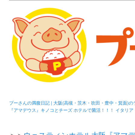
メタボリックプーさんの大阪食べ歩きブログ。 北摂（高
化してます。
プーさんの満腹日記 | 
豊中・箕面)のランチ＆
プーさんの満腹日記 | 大阪(高槻・茨木・吹田・豊中・箕面)
『アマデウス』キノコとチーズ ホテルで菌活！！！ イタリ
＞＞
ウェスティンホテル大阪『アマデ