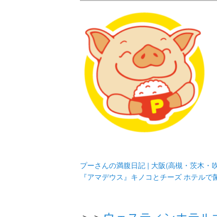
メタボリックプーさんの大阪食べ
化してます。
プーさんの満腹
豊中・箕面)の
プーさんの満腹日記 | 大阪(高槻・茨木
『アマデウス』キノコとチーズ ホテルで
＞＞
ウェスティンホテル