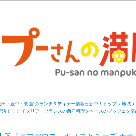
歩きブログ。 北摂（高槻/茨木/吹田/箕面/摂津）のランチ＆ディナーに
日記 | 大阪(高槻・茨木・吹田・
ランチ＆ディナー情報更新中！
・吹田・豊中・箕面)のランチ＆ディナー情報更新中！トップ
>
地域
>
菌活！！！ イタリア・フランスの西洋料理をベースのブッフェを堪
大阪『アマデウス』キノコとチーズ ホテ