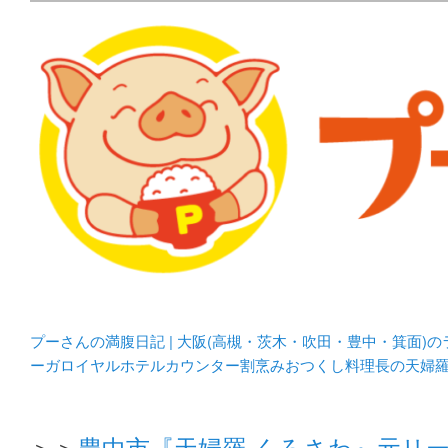
メタボリックプーさんの大阪食べ歩きブログ。 北摂（高
化してます。
プーさんの満腹日記 | 
豊中・箕面)のランチ＆
プーさんの満腹日記 | 大阪(高槻・茨木・吹田・豊中・箕面)
ーガロイヤルホテルカウンター割烹みおつくし料理長の天婦
＞＞
豊中市『天婦羅 くろさわ』元リ