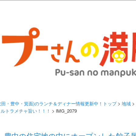
歩きブログ。 北摂（高槻/茨木/吹田/箕面/摂津）のランチ＆ディナーに
日記 | 大阪(高槻・茨木・吹田・
ランチ＆ディナー情報更新中！
・吹田・豊中・箕面)のランチ＆ディナー情報更新中！トップ
>
地域
>
ウルトラメチャ旨い！！！
> IMG_2079
藤』豊中の住宅地の中にオープンした餃子