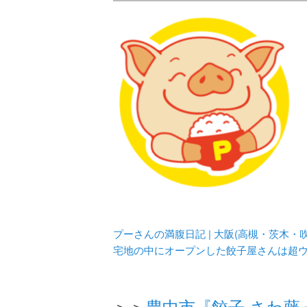
メタボリックプーさんの大阪食べ
化してます。
プーさんの満腹
豊中・箕面)の
プーさんの満腹日記 | 大阪(高槻・茨木
宅地の中にオープンした餃子屋さんは超
＞＞
豊中市『餃子 さわ