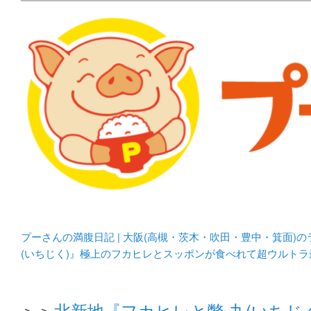
メタボリックプーさんの大阪食べ歩きブログ。 北摂（高
化してます。
プーさんの満腹日記 | 
豊中・箕面)のランチ＆
プーさんの満腹日記 | 大阪(高槻・茨木・吹田・豊中・箕面)
(いちじく)』極上のフカヒレとスッポンが食べれて超ウルト
＞＞
北新地『フカヒレと鼈 九(いち