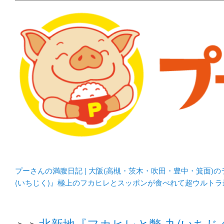
メタボリックプーさんの大阪食べ歩きブログ。 北摂（高
化してます。
プーさんの満腹日記 | 
豊中・箕面)のランチ＆
プーさんの満腹日記 | 大阪(高槻・茨木・吹田・豊中・箕面)
(いちじく)』極上のフカヒレとスッポンが食べれて超ウルト
＞＞
北新地『フカヒレと鼈 九(いち