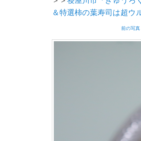
＆特選柿の葉寿司は超ウ
前の写真