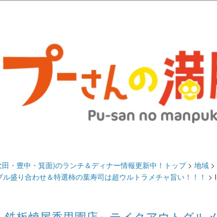
歩きブログ。 北摂（高槻/茨木/吹田/箕面/摂津）のランチ＆ディナーに
日記 | 大阪(高槻・茨木・吹田・
ランチ＆ディナー情報更新中！
・吹田・豊中・箕面)のランチ＆ディナー情報更新中！トップ
>
地域
>
ブル盛り合わせ＆特選柿の葉寿司は超ウルトラメチャ旨い！！！
> 
く鉄板焼屋香里園店』テイクアウトグルメ