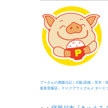
メタボリックプーさんの大阪食べ
化してます。
プーさんの満腹
豊中・箕面)の
プーさんの満腹日記 | 大阪(高槻・茨木
屋香里園店』テイクアウトグルメ オード
＞＞
寝屋川市『きゅうろ